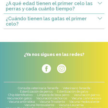
¿A qué edad tienen el primer celo las
perras y cada cuánto tiempo?
¿Cuándo tienen las gatas el primer
celo?
¿Ya nos sigues en las redes?
Consulta veterinaria Tenerife
Veterinario Tenerife
Esterilización de perros
Esterilización de gatos
Chip Identificativo
Limpieza de boca perro
Vacunación perros
Vacunación gatos
Vacunación cachorros
Vacuna Lishmaniosis
Vacuna antirrabica
Vacuna Trivalente
Vacuna Heptavalente
Vacuna Pentavalente
Vacuna Leucemia