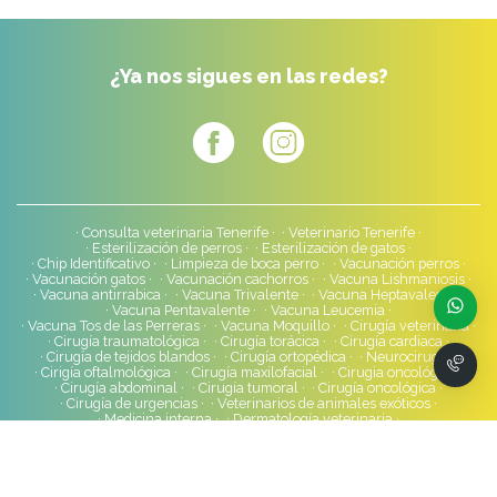
¿Ya nos sigues en las redes?
Consulta veterinaria Tenerife
Veterinario Tenerife
Esterilización de perros
Esterilización de gatos
Chip Identificativo
Limpieza de boca perro
Vacunación perros
Vacunación gatos
Vacunación cachorros
Vacuna Lishmaniosis
Vacuna antirrabica
Vacuna Trivalente
Vacuna Heptavalente
Vacuna Pentavalente
Vacuna Leucemia
Vacuna Tos de las Perreras
Vacuna Moquillo
Cirugía veterinaria
Cirugía traumatológica
Cirugía torácica
Cirugía cardiaca
Cirugía de tejidos blandos
Cirugía ortopédica
Neurocirugía
Cirigía oftalmológica
Cirugía maxilofacial
Cirugia oncológica
Cirugía abdominal
Cirugía tumoral
Cirugía oncológica
Cirugía de urgencias
Veterinarios de animales exóticos
Medicina interna
Dermatología veterinaria
Neurología veterinaria
Alimentación para perros
Alimentación para gatos
Veterinaria solidaria