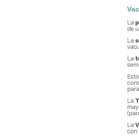
Vac
La
p
de u
La
s
vacu
La
t
sema
Esto
cons
para
La
T
mayo
(par
La
V
con 