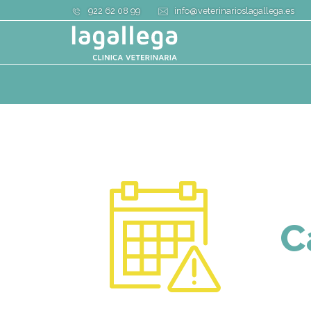
922 62 08 99
info@veterinarioslagallega.es
C