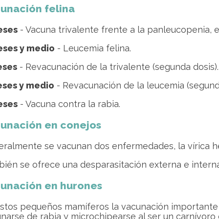
unación felina
eses
- Vacuna trivalente frente a la panleucopenia, el 
eses y medio
- Leucemia felina.
eses
- Revacunación de la trivalente (segunda dosis).
eses y medio
- Revacunación de la leucemia (segunda
eses
- Vacuna contra la rabia.
unación en conejos
ralmente se vacunan dos enfermedades, la vírica he
ién se ofrece una desparasitación externa e interna
unación en hurones
stos pequeños mamíferos la vacunación importante 
narse de rabia y microchipearse al ser un carnívoro