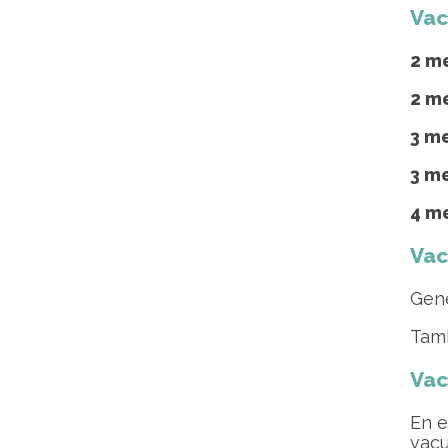
Vac
2 m
2 m
3 m
3 m
4 m
Vac
Gene
Tamb
Vac
En e
vacu